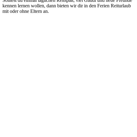
Solltest du einmal täglichen Reitspaß, viel Gaudi und neue Freunde
kennen lernen wollen, dann bieten wir dir in den Ferien Reiturlaub
mit oder ohne Eltern an.